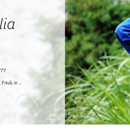
lia
 77
uli, in ...