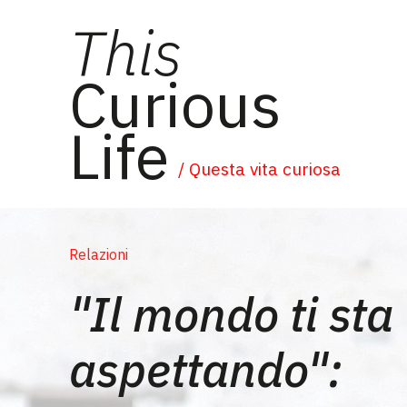
This
Curious
Life
/ Questa vita curiosa
Relazioni
"Il mondo ti sta
aspettando":