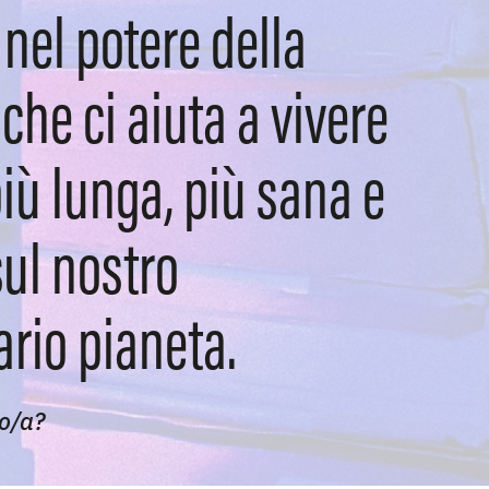
nel potere della
 che ci aiuta a vivere
più lunga, più sana e
sul nostro
ario pianeta.
so/a?