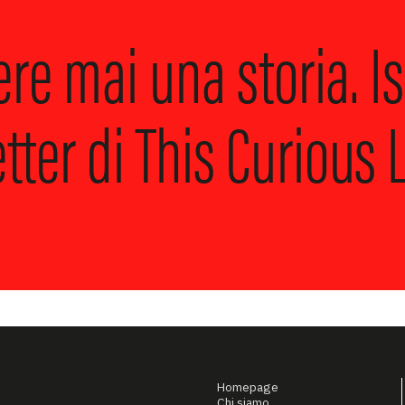
re mai una storia.
Is
ter di This Curious L
Homepage
Chi siamo