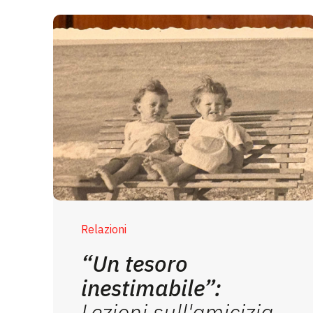
Relazioni
“Un tesoro
inestimabile”:
Lezioni sull'amicizia