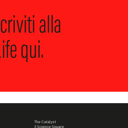
criviti alla
ife qui.
The Catalyst
3 Science Square